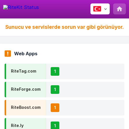
Sunucu ve servislerde sorun var gibi görünüyor.
Web Apps
RiteTag.com
1
RiteForge.com
1
RiteBoost.com
1
Rite.ly
1