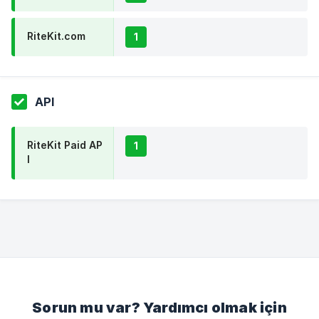
RiteKit.com
1
API
RiteKit Paid AP
1
I
Sorun mu var? Yardımcı olmak için